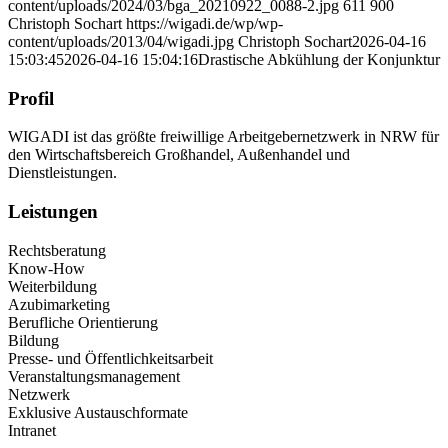
content/uploads/2024/03/bga_20210922_0088-2.jpg
611
900
Christoph Sochart
https://wigadi.de/wp/wp-
content/uploads/2013/04/wigadi.jpg
Christoph Sochart
2026-04-16
15:03:45
2026-04-16 15:04:16
Drastische Abkühlung der Konjunktur
Profil
WIGADI ist das größte freiwillige Arbeitgebernetzwerk in NRW für
den Wirtschaftsbereich Großhandel, Außenhandel und
Dienstleistungen.
Leistungen
Rechtsberatung
Know-How
Weiterbildung
Azubimarketing
Berufliche Orientierung
Bildung
Presse- und Öffentlichkeitsarbeit
Veranstaltungsmanagement
Netzwerk
Exklusive Austauschformate
Intranet