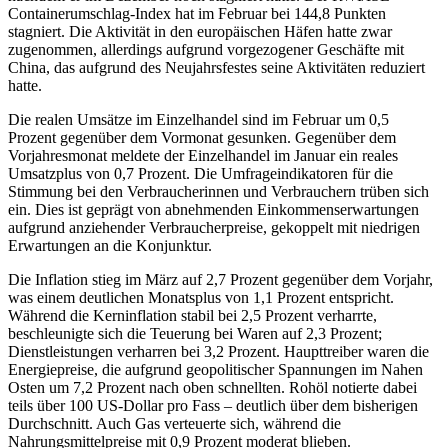
Containerumschlag-Index hat im Februar bei 144,8 Punkten
stagniert. Die Aktivität in den europäischen Häfen hatte zwar
zugenommen, allerdings aufgrund vorgezogener Geschäfte mit
China, das aufgrund des Neujahrsfestes seine Aktivitäten reduziert
hatte.
Die realen Umsätze im Einzelhandel sind im Februar um 0,5
Prozent gegenüber dem Vormonat gesunken. Gegenüber dem
Vorjahresmonat meldete der Einzelhandel im Januar ein reales
Umsatzplus von 0,7 Prozent. Die Umfrageindikatoren für die
Stimmung bei den Verbraucherinnen und Verbrauchern trüben sich
ein. Dies ist geprägt von abnehmenden Einkommenserwartungen
aufgrund anziehender Verbraucherpreise, gekoppelt mit niedrigen
Erwartungen an die Konjunktur.
Die Inflation stieg im März auf 2,7 Prozent gegenüber dem Vorjahr,
was einem deutlichen Monatsplus von 1,1 Prozent entspricht.
Während die Kerninflation stabil bei 2,5 Prozent verharrte,
beschleunigte sich die Teuerung bei Waren auf 2,3 Prozent;
Dienstleistungen verharren bei 3,2 Prozent. Haupttreiber waren die
Energiepreise, die aufgrund geopolitischer Spannungen im Nahen
Osten um 7,2 Prozent nach oben schnellten. Rohöl notierte dabei
teils über 100 US-Dollar pro Fass – deutlich über dem bisherigen
Durchschnitt. Auch Gas verteuerte sich, während die
Nahrungsmittelpreise mit 0,9 Prozent moderat blieben.