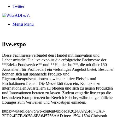
Twitter
Menü
Menü
live.expo
Diese Fachmesse verbindet den Handel mit Innovation und
Lebensmitteln: Die live.expo ist die erfolgreiche Fachmesse der
**Edeka Foodservice** und **Handelshof**, die mit über 150
Ausstellern für Profibedarf ein vielseitiges Angebot bietet. Besucher
können sich auf spannende Produkt- und
Eigenmarkenpräsentationen sowie attraktive Fleisch- und
Fischaktionen freuen. Die Messe lädt dazu ein, Kontakte zu
internationalen Ausstellern zu pflegen und sich zu neuen Produkten
und Innovationen beraten zu lassen. Zudem zeigt die live.expo die
besonderen Kompetenzen im Bereich Frische, während gemütliche
Lounges zum Verweilen und Verköstigen einladen.
https://wigadi.de/wp/wp-content/uploads/2024/09/25FF7CA8-
2FD2-4E7B-9058-6FA645756AAD.jpeg
1594
1594
Christoph